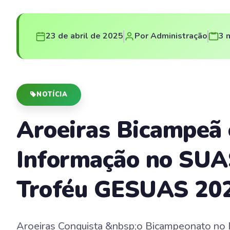
23 de abril de 2025
Por Administração
3 
NOTÍCIA
Aroeiras Bicampeã
Informação no SUAS
Troféu GESUAS 20
Aroeiras Conquista &nbsp;o Bicampeonato no 