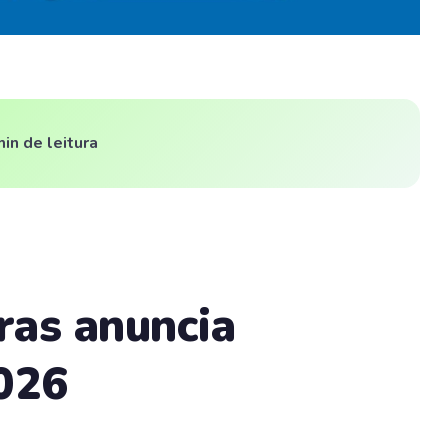
min de leitura
ras anuncia
026