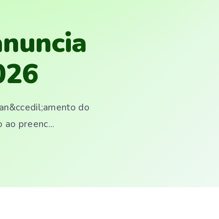
anuncia
026
lan&ccedil;amento do
 ao preenc...