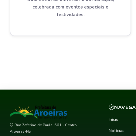
celebrada com eventos especiais e
festividades.
NAVEG
Início
Rua Zeferino de Paula, 661 - Centro
Notícias
Aroeiras-PB