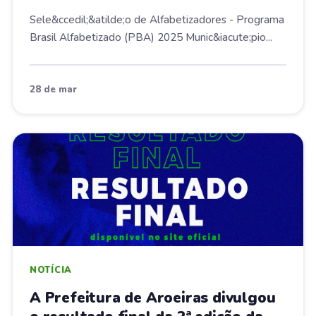
ALFABETIZADORES POPULARES
Sele&ccedil;&atilde;o de Alfabetizadores - Programa
NO ÂMBITO DO PROGRAMA
Brasil Alfabetizado (PBA) 2025 Munic&iacute;pio...
BRASIL ALFABETIZADO - PBA
28 de mar
NOTÍCIA
A Prefeitura de Aroeiras divulgou